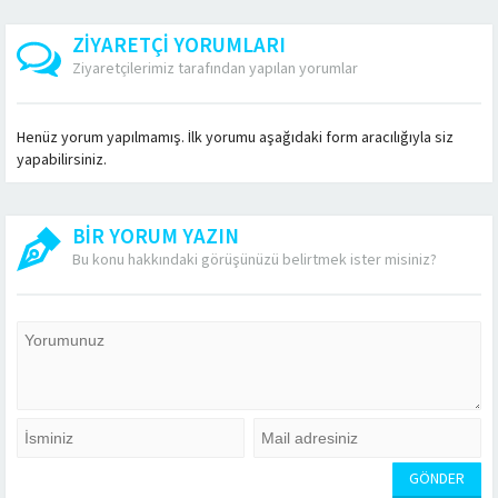
modern yöntemlerle
taşımanın sorunsuz bir
güvenli bir şekilde yer...
taşınma
şekilde
ihtiyaçlarınıza...
gerçekleştirilmesini
ZİYARETÇİ YORUMLARI
sağlıyoruz....
Ziyaretçilerimiz tarafından yapılan yorumlar
Henüz yorum yapılmamış. İlk yorumu aşağıdaki form aracılığıyla siz
yapabilirsiniz.
BİR YORUM YAZIN
Bu konu hakkındaki görüşünüzü belirtmek ister misiniz?