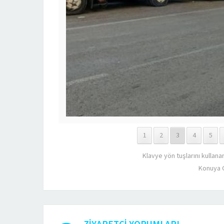
1
2
3
4
5
Klavye yön tuşlarını kullana
Konuya 