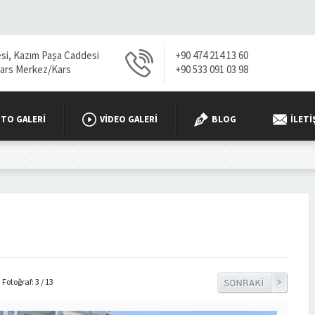
esi, Kazım Paşa Caddesi
+90 474 214 13 60
Kars Merkez/Kars
+90 533 091 03 98
TO GALERI
VIDEO GALERI
BLOG
İLETI
Fotoğraf: 3 / 13