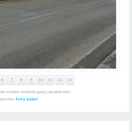
6
7
8
9
10
11
12
13
rak resimler arasında geçiş yapabilirsiniz.
Geri Dön:
Foto Galeri