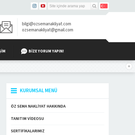
bilgi@ozsemanakliyat.com
ozsemanakliyat@gmail.com
ŞIM
BIZE YORUM YAPIN!
KURUMSAL MENÜ
ÖZ SEMA NAKLIYAT HAKKINDA
TANITIM VIDEOSU
SERTIFIKALARIMIZ